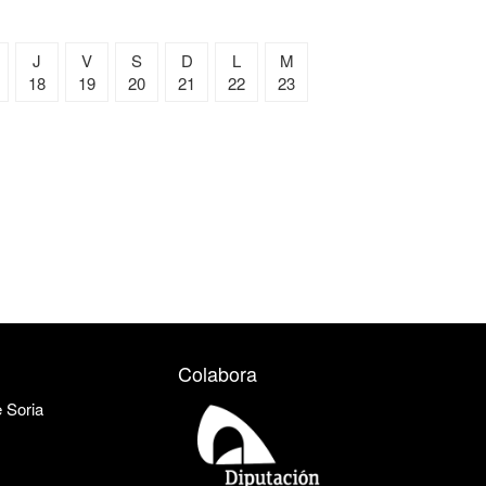
J
V
S
D
L
M
18
19
20
21
22
23
Colabora
e Soria