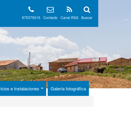
975375015
Contacto
Canal RSS
Buscar
icios e Instalaciones
Galería fotográfica