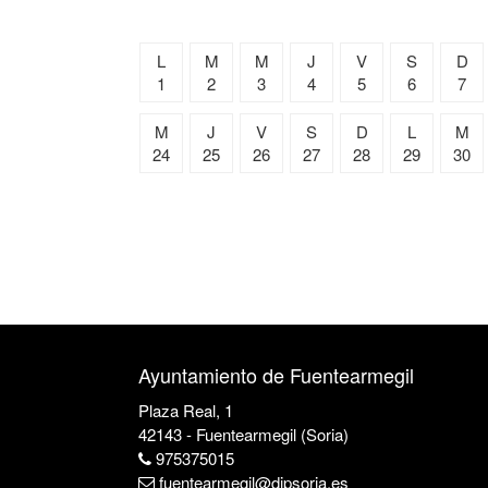
L
M
M
J
V
S
D
1
2
3
4
5
6
7
M
J
V
S
D
L
M
24
25
26
27
28
29
30
Ayuntamiento de Fuentearmegil
Plaza Real, 1
42143 - Fuentearmegil (Soria)
975375015
fuentearmegil@dipsoria.es