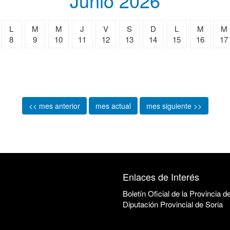
Junio 2026
L
M
M
J
V
S
D
L
M
M
8
9
10
11
12
13
14
15
16
17
<< mes anterior
mes actual
mes siguiente >>
Enlaces de Interés
Boletín Oficial de la Provincia d
Diputación Provincial de Soria