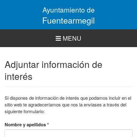
Pasar
Ayuntamiento de
al
contenido
Fuentearmegil
principal
MENU
Adjuntar información de
interés
Si dispones de información de interés que podamos incluir en el
sitio web te agradeceríamos que nos la enviases a través del
siguiente formulario:
Nombre y apellidos
*